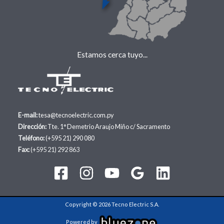
Estamos cerca tuyo...
E-mail:
tesa@tecnoelectric.com.py
Dirección:
Tte. 1° Demetrio Araujo Miño c/ Sacramento
Teléfono:
(+595 21) 290 080
Fax:
(+595 21) 292 863
Copyright © 2026 Tecno Electric S.A.
Powered by