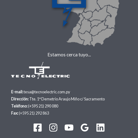
Estamos cerca tuyo...
E-mail:
tesa@tecnoelectric.com.py
Dirección:
Tte. 1° Demetrio Araujo Miño c/ Sacramento
Teléfono:
(+595 21) 290 080
Fax:
(+595 21) 292 863