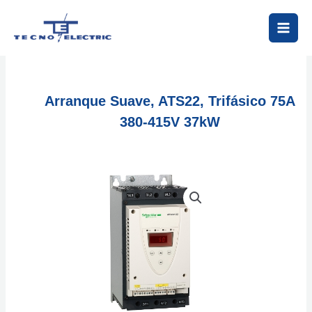
Ir
al
contenido
Arranque Suave, ATS22, Trifásico 75A
380-415V 37kW